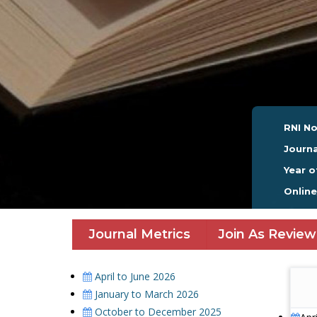
RNI No
Journa
Year o
Onlin
Journal Metrics
Join As Review
April to June 2026
January to March 2026
October to December 2025