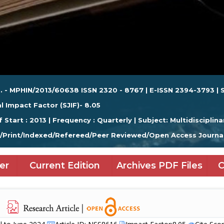
. - MPHIN/2013/60638 ISSN 2320 - 8767 | E-ISSN 2394-3793 | S
l Impact Factor (SJIF)- 8.05
f Start : 2013 | Frequency : Quarterly | Subject: Multidisciplina
e/Print/Indexed/Refereed/Peer Reviewed/Open Access Journa
er
Current Edition
Archives PDF Files
C