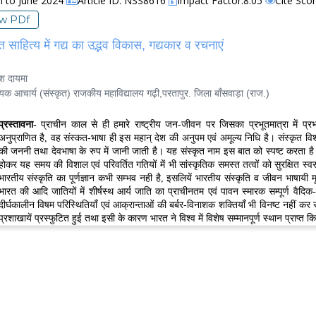
il to June 2024
Article ID: NSS8616
Impact Factor:8.05
Cite Sco
ew PDf
त साहित्य में गद्य का उद्भव विकास, गद्यकार व रचनाएं
श दायमा
आचार्य (संस्कृत) राजकीय महाविद्यालय गढ़ी,परतापुर. जिला बाँसवाड़ा (राज.)
प्रस्तावना-
प्राचीन काल से ही हमारे राष्ट्रीय जन-जीवन पर जिसका प्रभूतमात्रा में प्रभा
अनुप्राणित है, वह संस्कत-भाषा ही इस महान् देश की अनुपम एवं अमूल्य निधि है। संस्कृत विश्व
की जननी तथा देवभाषा के रुप में जानी जाती है। यह संस्कृत नाम इस बात को स्पष्ट करता है
होकर यह समय की विशाल एवं परिवर्तित गतियों में भी सांस्कृतिक समस्त तत्वों को सुरक्षित स्
भारतीय संस्कृति का पूर्णज्ञान कभी सम्भव नही है, इसलियें भारतीय संस्कृति व जीवन भाषायी मू
भारत की आदि जातियों में शीर्षस्थ आर्य जाति का प्राचीनतम एवं पावन स्मारक सम्पूर्ण वैदिक-
दीर्घकालीन विषम परिस्थितियाँ एवं आक्रान्ताओं की बर्बर-विनाशक शक्तियाँ भी विनष्ट नहीं कर
प्रशाखायें प्रस्फुटित हुई तथा इसी के कारण भारत ने विश्व में विशेष सम्मानपूर्ण स्थान प्राप्त कि