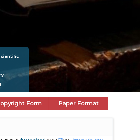
cientific
ry
l
opyright Form
Paper Format