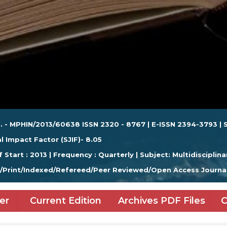
. - MPHIN/2013/60638 ISSN 2320 - 8767 | E-ISSN 2394-3793 | S
l Impact Factor (SJIF)- 8.05
f Start : 2013 | Frequency : Quarterly | Subject: Multidisciplina
e/Print/Indexed/Refereed/Peer Reviewed/Open Access Journa
er
Current Edition
Archives PDF Files
C