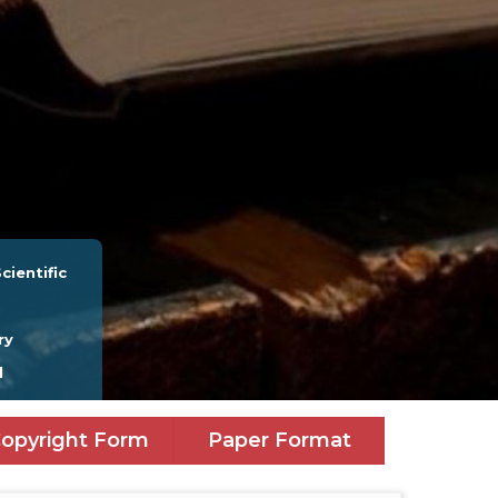
cientific
ry
l
opyright Form
Paper Format