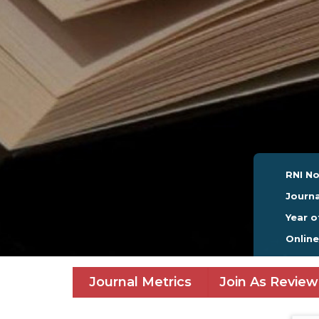
RNI No
Journa
Year o
Onlin
Journal Metrics
Join As Review