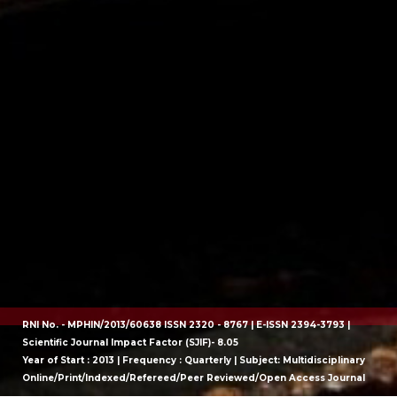
RNI No. - MPHIN/2013/60638 ISSN 2320 - 8767 | E-ISSN 2394-3793 |
Scientific Journal Impact Factor (SJIF)- 8.05
Year of Start : 2013 | Frequency : Quarterly | Subject: Multidisciplinary
Online/Print/Indexed/Refereed/Peer Reviewed/Open Access Journal