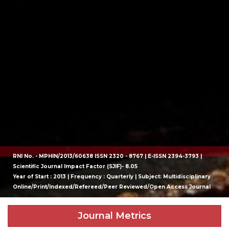
RNI No. - MPHIN/2013/60638 ISSN 2320 - 8767 | E-ISSN 2394-3793 |
Scientific Journal Impact Factor (SJIF)- 8.05
Year of Start : 2013 | Frequency : Quarterly | Subject: Multidisciplinary
Online/Print/Indexed/Refereed/Peer Reviewed/Open Access Journal
Journal Metrics