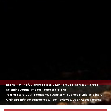
RNI No. - MPHIN/2013/60638 ISSN 2320 - 8767 | E-ISSN 2394-3793 |
Scientific Journal Impact Factor (SJIF)- 8.05
Year of Start : 2013 | Frequency : Quarterly | Subject: Multidisciplinary
Online/Print/Indexed/Refereed/Peer Reviewed/Open Access Journal